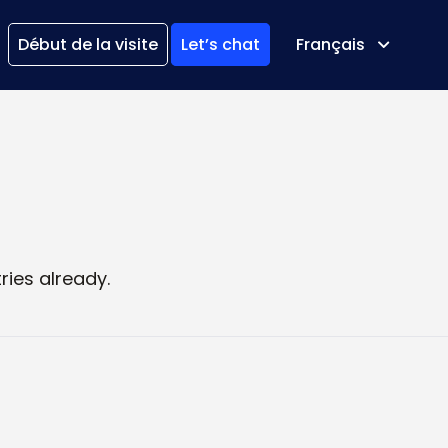
Début de la visite
Let’s chat
Français
ries already.