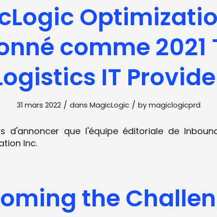
Logic Optimizatio
ionné comme 2021 
Logistics IT Provide
/
/
31 mars 2022
dans
MagicLogic
by
magiclogicprd
d'annoncer que l'équipe éditoriale de Inbound
tion Inc.
oming the Challen