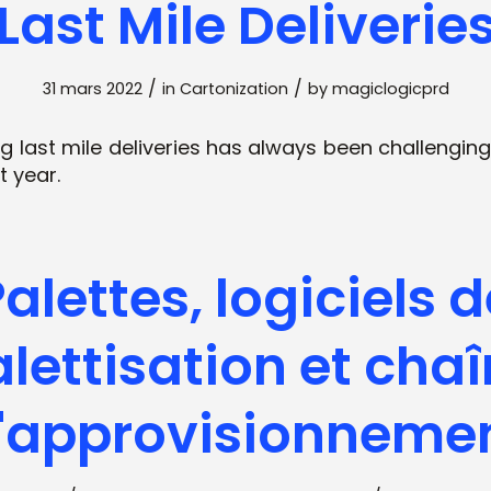
Last Mile Deliverie
/
/
31 mars 2022
in
Cartonization
by
magiclogicprd
g last mile deliveries has always been challengin
t year.
alettes, logiciels 
lettisation et cha
'approvisionneme