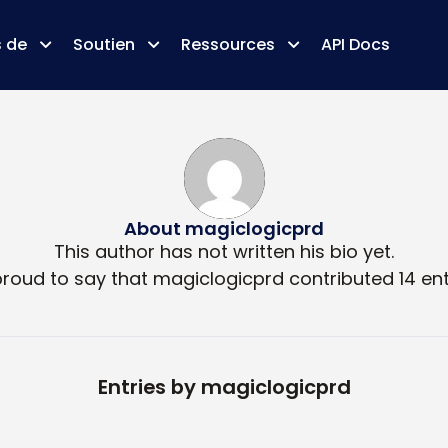
 de
Soutien
Ressources
API Docs
About
magiclogicprd
This author has not written his bio yet.
proud to say that
magiclogicprd
contributed 14 ent
Entries by magiclogicprd