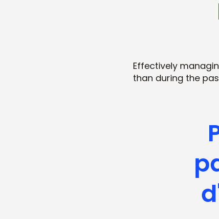
Effectively managin
than during the pas
P
pa
d