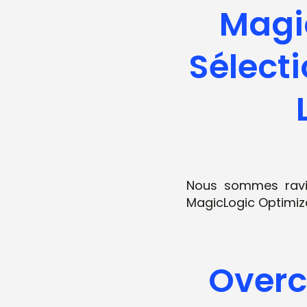
Magic
Sélect
Nous sommes ravis 
MagicLogic Optimiza
Overc