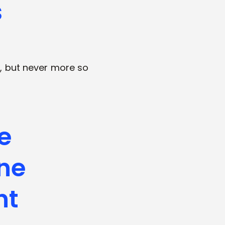
s
g, but never more so
de
îne
nt